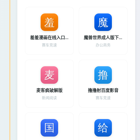
羞羞漫画在线入口IOS
魔兽世界成人版下载
赛车竞速
办公商务
麦客疯破解版
撸撸射百度影音
新闻阅读
赛车竞速