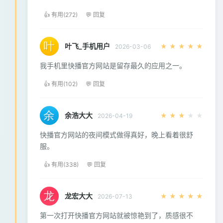
👍 有用(272)
💬 回复
叶飞_手机用户
★
★
★
★
★
2026-03-06
我手机里快播官方网站是留存最久的应用之一。
👍 有用(102)
💬 回复
余浩大大
★
★
★
★
★
2026-04-19
快播官方网站的夜间模式做得真好，晚上看着很舒
服。
👍 有用(338)
💬 回复
龙宏大大
★
★
★
★
★
2026-07-13
第一次打开快播官方网站就被惊艳到了，质感很不